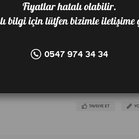
Renk
Favorilere Ekle
Karşılaştır
Fiy
TAVSIYE ET
YO