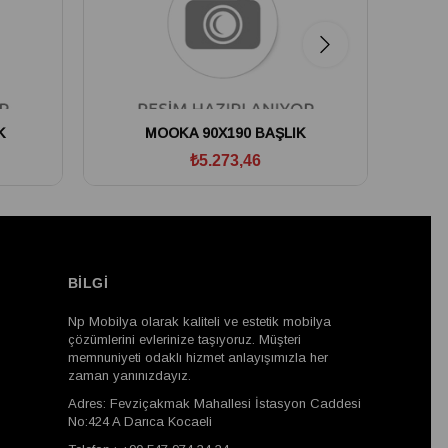
K
MOOKA 90X190 BAŞLIK
FL
₺5.273,46
BİLGİ
Np Mobilya olarak kaliteli ve estetik mobilya
çözümlerini evlerinize taşıyoruz. Müşteri
memnuniyeti odaklı hizmet anlayışımızla her
zaman yanınızdayız.
Adres: Fevziçakmak Mahallesi İstasyon Caddesi
No:424 A Darıca Kocaeli