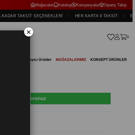
Mağazalar
Katalog
Kampanyalar
Sipariş Takip
DAR TAKSİT SEÇENEKLERİ
HER KARTA 9 TAKSİT
ELDEN 
×
0
 Başlık
Tamamlayıcı Ürünler
MAĞAZALARIMIZ
KONSEPT ÜRÜNLER
Fiyat Sorunuz
il)