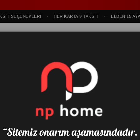
 SEÇENEKLERİ
HER KARTA 9 TAKSİT
ELDEN 15 AYA KA
sı
Oturma Odası
Genç ve Çocuk Odası
Bahçe Mobilyası
Yatak & Baza &
< < Önceki Sayfaya Dön
 BAŞLIK
MOON 90X190 BAŞLIK
₺5.268,96
(KDV Dah