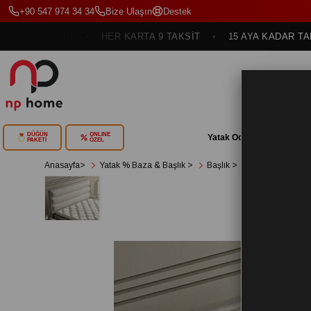
+90 547 974 34 34
Bize Ulaşın
Destek
ÇENEKLERİ
HER KARTA 9 TAKSİT
15 AYA KADAR TAKSİT
DÜĞÜN
ONLINE
Yatak Odası
Yemek Oda
PAKETİ
ÖZEL
Anasayfa
>
Yatak % Baza & Başlık
>
Başlık
>
MOON 90X190