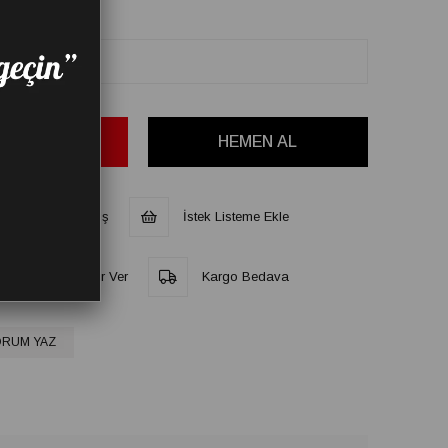
Telefonla Sipariş
İstek Listeme Ekle
at Düşünce Haber Ver
Kargo Bedava
RUM YAZ