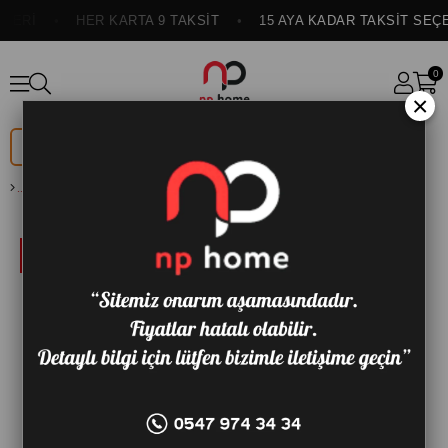
ERİ
HER KARTA 9 TAKSİT
15 AYA KADAR TAKSİT SEÇEN
0
×
DÜĞÜN
ONLINE
PAKETİ
ÖZEL
COMFORT PLUS 90X190 BAŞLIK