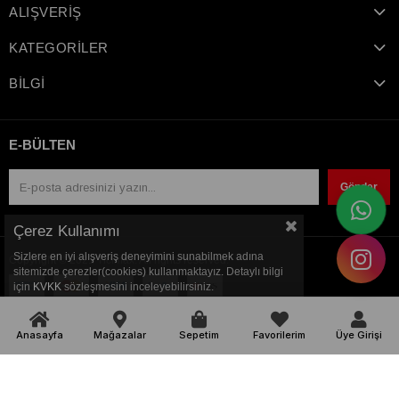
ALIŞVERİŞ
KATEGORİLER
BİLGİ
E-BÜLTEN
Gönder
Çerez Kullanımı
Sizlere en iyi alışveriş deneyimini sunabilmek adına
Copyright © 2021 Ticimax. All rights reserved.
sitemizde çerezler(cookies) kullanmaktayız. Detaylı bilgi
için
KVKK
sözleşmesini inceleyebilirsiniz.
Anasayfa
Mağazalar
Sepetim
Favorilerim
Üye Girişi