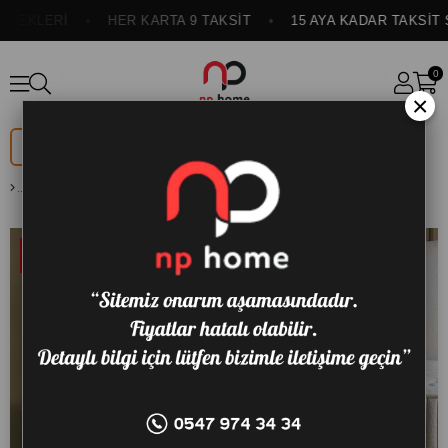
NEKLERİ
HER KARTA 9 TAKSİT
15 AYA KADAR TAKSİT S
0
×
DÜĞÜN
ONLINE
PAKETİ
ÖZEL
AURORA 90X190 BAŞLIK